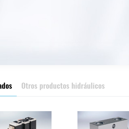
ados
Otros productos hidráulicos