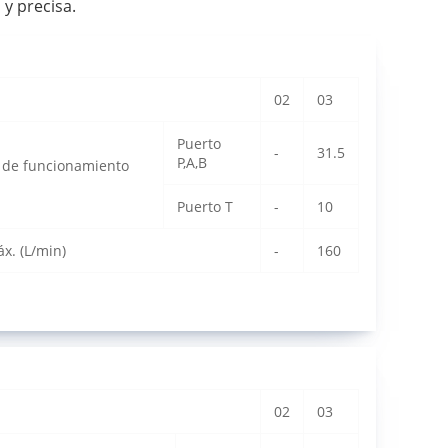
y precisa.
02
03
Puerto
-
31.5
P,A,B
 de funcionamiento
Puerto T
-
10
áx. (L/min)
-
160
02
03