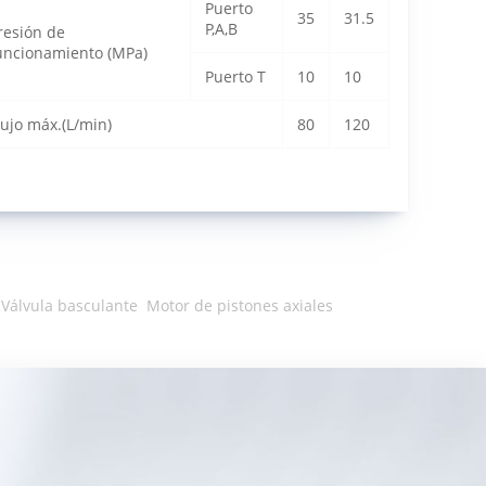
Puerto
35
31.5
P,A,B
resión de
uncionamiento (MPa)
Puerto T
10
10
lujo máx.(L/min)
80
120
Válvula basculante
Motor de pistones axiales