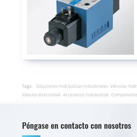
Tags:
Soluciones hidráulicas industriales
Válvulas hid
Válvula direccional
Accesorios hidráulicos
Componentes
Póngase en contacto con nosotros